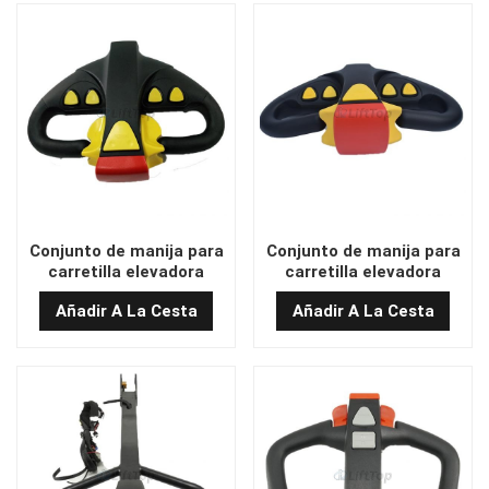
Conjunto de manija para
Conjunto de manija para
carretilla elevadora
carretilla elevadora
eléctrica REMA fabricado
eléctrica a precio de
Añadir A La Cesta
Añadir A La Cesta
en China
fábrica C84663-00