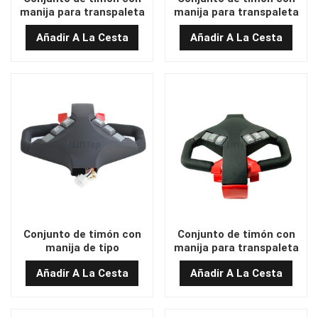
manija para transpaleta
manija para transpaleta
de alta calidad SL15GL-
eléctrica T606-5D, oferta
Añadir A La Cesta
Añadir A La Cesta
01.3.2
especial
Conjunto de timón con
Conjunto de timón con
manija de tipo
manija para transpaleta
resistencia para
eléctrica utilizado para
Añadir A La Cesta
Añadir A La Cesta
transpaleta eléctrica
MIMA
MIMA