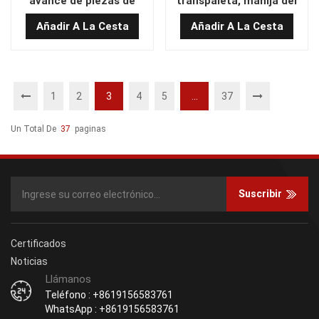
avance de piezas de
transpaleta, manija del
transpaleta
timón con llaves 1115-
Añadir A La Cesta
Añadir A La Cesta
11665406101
340000-10-LD
1
2
3
4
5
...
37
Un Total De
37
Paginas
Suscribir
Certificados
Noticias
Llámanos
Teléfono : +8619156583761
WhatsApp : +8619156583761