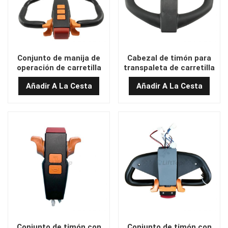
Conjunto de manija de
Cabezal de timón para
operación de carretilla
transpaleta de carretilla
elevadora eléctrica OEM
elevadora de buena
Añadir A La Cesta
Añadir A La Cesta
CBD18J/20-Li3
calidad T400C-9
Conjunto de timón con
Conjunto de timón con