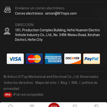
Envíanos un correo electrónico
Correo electrónico : simon@lifttops.com
DIRECCIÓN
101, Production Complex Building, Hefei Huanxin Electric
Vehicle Industry Co., Ltd., No. 3496 Weiwu Road, Xinzhan
District, Hefei City
© Anhui LiftTop Mechanical and Electrical Co., Ltd. Reservados
todos los derechos.
Mapa del sitio
|
Blog
|
XML
|
política de
privacidad
IPv6 red compatible