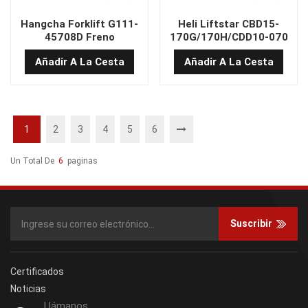
Hangcha Forklift G111-
Heli Liftstar CBD15-
45708D Freno
170G/170H/CDD10-070
electromagnético
FRENO
Añadir A La Cesta
Añadir A La Cesta
1
2
3
4
5
6
Un Total De
6
Paginas
Suscribir
Certificados
Noticias
Llámanos