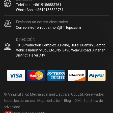
Teléfono : +8619156583761
WhatsApp : +8619156583761
Envíanos un correo electrónico
Correo electrónico : simon@lifttops.com
DIRECCIÓN
101, Production Complex Building, Hefei Huanxin Electric
Vehicle Industry Co., Ltd., No. 3496 Weiwu Road, Xinzhan
District, Hefei City
© Anhui LiftTop Mechanical and Electrical Co., Ltd. Reservados
todos los derechos.
Mapa del sitio
|
Blog
|
XML
|
política de
privacidad