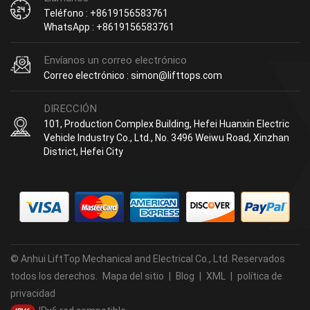
Teléfono : +8619156583761
WhatsApp : +8619156583761
Envíanos un correo electrónico
Correo electrónico : simon@lifttops.com
DIRECCIÓN
101, Production Complex Building, Hefei Huanxin Electric
Vehicle Industry Co., Ltd., No. 3496 Weiwu Road, Xinzhan
District, Hefei City
© Anhui LiftTop Mechanical and Electrical Co., Ltd. Reservados
todos los derechos.
Mapa del sitio
|
Blog
|
XML
|
política de
privacidad