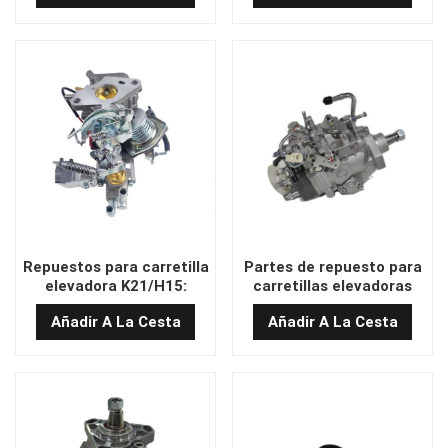
Repuestos para carretilla
Partes de repuesto para
elevadora K21/H15:
carretillas elevadoras
carburador con control
LE41-S001G Bomba
Añadir A La Cesta
Añadir A La Cesta
de temperatura y
diesel
refrigeración por agua.