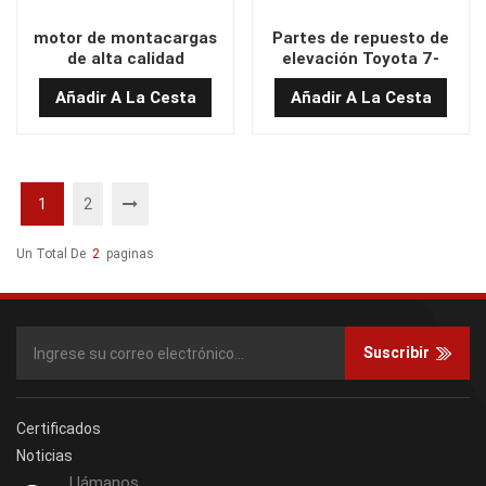
motor de montacargas
Partes de repuesto de
de alta calidad
elevación Toyota 7-
8F/FDZN20-
Añadir A La Cesta
Añadir A La Cesta
30/2Z/1DZ/13Z/14Z
Alternator
1
2
Un Total De
2
Paginas
Suscribir
Certificados
Noticias
Llámanos