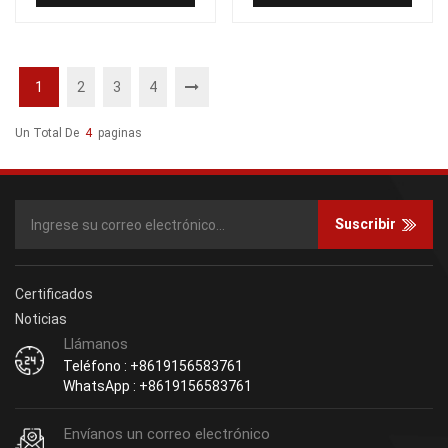
1
2
3
4
Un Total De
4
Paginas
Suscribir
Certificados
Noticias
Llámanos
Teléfono : +8619156583761
WhatsApp : +8619156583761
Envíanos un correo electrónico