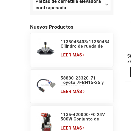
Piezas de carretilla elevadora
contrapesada
Nuevos Productos
1135045403/1135045405
Cilindro de rueda de
freno original de
carretilla retráctil
LEER MÁS
5
LINDE
7
M
58830-23320-71
Toyota 7FBN15-25 y
8FBN15-25
Microinterruptor de
LEER MÁS
luz de freno de
carretilla elevadora
1135-420000-F0 24V
500W Conjunto de
unidad de bomba
hidráulica EP F4 para
LEER MÁS