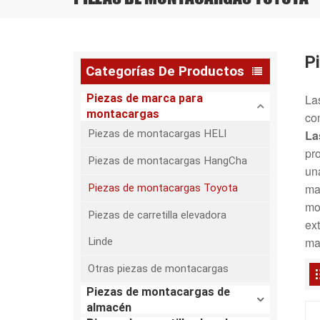
P
Categorías De Productos
Piezas de marca para
La
montacargas
co
Piezas de montacargas HELI
La
pr
Piezas de montacargas HangCha
un
mat
Piezas de montacargas Toyota
mo
Piezas de carretilla elevadora
ex
ma
Linde
Otras piezas de montacargas
Piezas de montacargas de
almacén