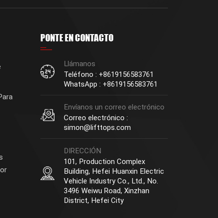
PONTE EN CONTACTO
Llámanos
e
Teléfono : +8619156583761
WhatsApp : +8619156583761
Para
Envíanos un correo electrónico
Correo electrónico :
simon@lifttops.com
DIRECCIÓN
s
101, Production Complex
or
Building, Hefei Huanxin Electric
Vehicle Industry Co., Ltd., No.
3496 Weiwu Road, Xinzhan
District, Hefei City