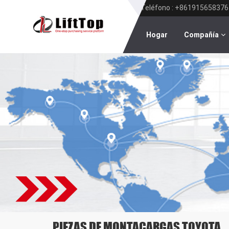
Teléfono : +861915658376
Hogar
Compañía
PIEZAS DE MONTACARGAS TOYOTA