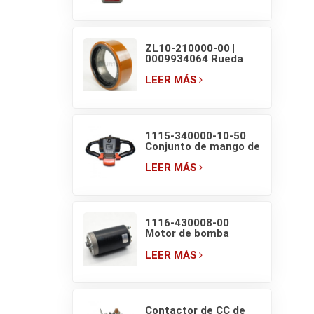
transpaleta eléctrica
de 1.5T
ZL10-210000-00 |
0009934064 Rueda
motriz original de
transpaleta eléctrica
LEER MÁS
EP F4 210×70/83
1115-340000-10-50
Conjunto de mango de
transpaleta EP con
interruptores de
LEER MÁS
pantalla
1116-430008-00
Motor de bomba
hidráulica de
transpaleta eléctrica
LEER MÁS
EP HELI de 48V/800W
Contactor de CC de