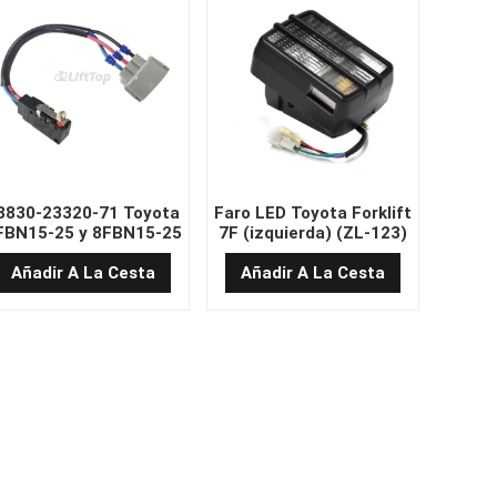
8830-23320-71 Toyota
Faro LED Toyota Forklift
FBN15-25 y 8FBN15-25
7F (izquierda) (ZL-123)
icrointerruptor de luz
de alta calidad
de freno de carretilla
Añadir A La Cesta
Añadir A La Cesta
elevadora