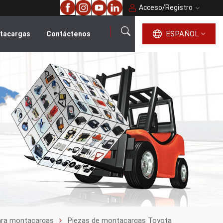
Acceso
/
Registro
ESPAÑOL
ntacargas
Contáctenos
español
English
français
русский
português
العربية
ara montacargas
Piezas de montacargas Toyota