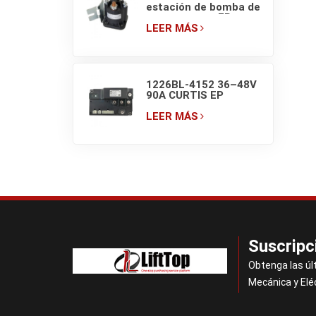
estación de bomba de
montacargas EP
EPT20-ET ZDJ 4801
LEER MÁS
(150A) 48V
1226BL-4152 36–48V
90A CURTIS EP
Controlador PM para
montacargas
LEER MÁS
Suscripc
Obtenga las úl
Mecánica y Elé