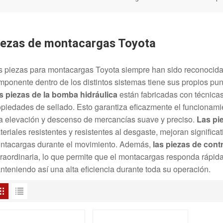
iezas de montacargas Toyota
s piezas para montacargas Toyota siempre han sido reconocidas
mponente dentro de los distintos sistemas tiene sus propios punt
s piezas de la bomba hidráulica
están fabricadas con técnica
opiedades de sellado. Esto garantiza eficazmente el funcionamie
a elevación y descenso de mercancías suave y preciso.
Las pi
eriales resistentes y resistentes al desgaste, mejoran significat
ntacargas durante el movimiento. Además,
las piezas de contr
traordinaria, lo que permite que el montacargas responda rápi
nteniendo así una alta eficiencia durante toda su operación.