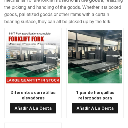
the picking and handling of the goods. Whether it is boxed
goods, palletized goods or other items with a certain
bearing surface, they can all be picked up by the fork.
Diferentes carretillas
1 par de horquillas
elevadoras
reforzadas para
personalizadas Precio de
montacargas al por
Añadir A La Cesta
Añadir A La Cesta
fábrica Horquillas para
mayor 1.5T/2200 100*45
carretillas elevadoras al
por mayor