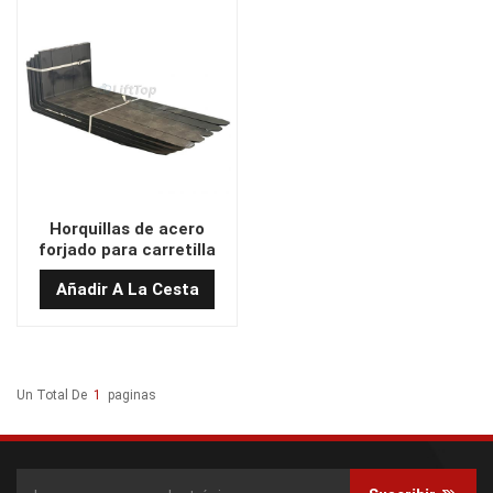
Horquillas de acero
forjado para carretilla
elevadora de alta calidad
Añadir A La Cesta
en stock 1,5 T/600
Un Total De
1
Paginas