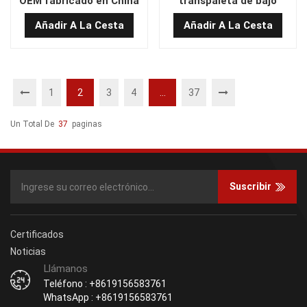
OEM fabricado en China
transpaleta de bajo
TEMO-200
precio, fabricado en
Añadir A La Cesta
Añadir A La Cesta
China TEMO-600
1
2
3
4
...
37
Un Total De
37
Paginas
Suscribir
Certificados
Noticias
Llámanos
Teléfono : +8619156583761
WhatsApp : +8619156583761