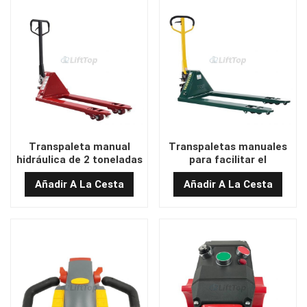
Transpaleta manual
Transpaletas manuales
hidráulica de 2 toneladas
para facilitar el
con horquillas de 1150
movimiento de paletas
Añadir A La Cesta
Añadir A La Cesta
mm de longitud
550x1150