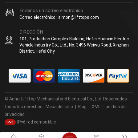
Envíanos un correo electrónico
Correo electrónico : simon@lifttops.com
DIRECCIÓN
101, Production Complex Building, Hefei Huanxin Electric
Vehicle Industry Co., Ltd., No. 3496 Weiwu Road, Xinzhan
District, Hefei City
© Anhui LiftTop Mechanical and Electrical Co., Ltd. Reservados
todos los derechos.
Mapa del sitio
|
Blog
|
XML
|
política de
privacidad
IPv6 red compatible