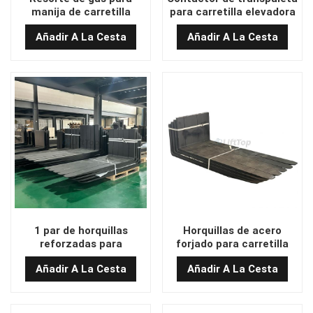
manija de carretilla
para carretilla elevadora
elevadora B106G-8
eléctrica de alto
Añadir A La Cesta
Añadir A La Cesta
rendimiento SW80B-
156/B4SW11
1 par de horquillas
Horquillas de acero
reforzadas para
forjado para carretilla
montacargas al por
elevadora de alta calidad
Añadir A La Cesta
Añadir A La Cesta
mayor 1.5T/2200 100*45
en stock 1,5 T/600