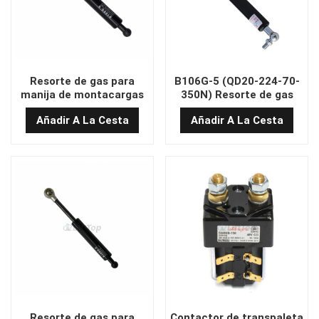
Resorte de gas para
B106G-5 (QD20-224-70-
manija de montacargas
350N) Resorte de gas
de grado industrial
para manija de
Añadir A La Cesta
Añadir A La Cesta
B106G-9
montacargas al por
mayor
Resorte de gas para
Contactor de transpaleta