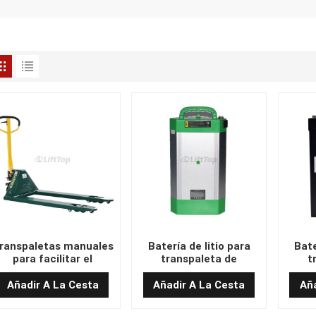
ranspaletas manuales
Batería de litio para
Bate
para facilitar el
transpaleta de
t
ovimiento de paletas
carretilla elevadora de
carr
550x1150
48 V y 15 Ah (225 x 90 x
HELI
Añadir A La Cesta
Añadir A La Cesta
Aña
385/435)
(290