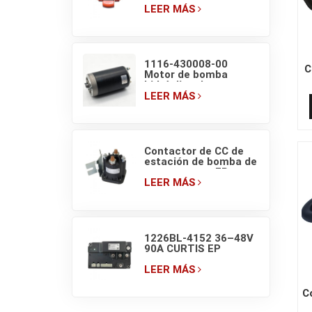
interruptores de
LEER MÁS
pantalla
1116-430008-00
C
Motor de bomba
hidráulica de
transpaleta eléctrica
LEER MÁS
EP HELI de 48V/800W
Contactor de CC de
estación de bomba de
montacargas EP
EPT20-ET ZDJ 4801
LEER MÁS
(150A) 48V
1226BL-4152 36–48V
90A CURTIS EP
Controlador PM para
montacargas
LEER MÁS
C