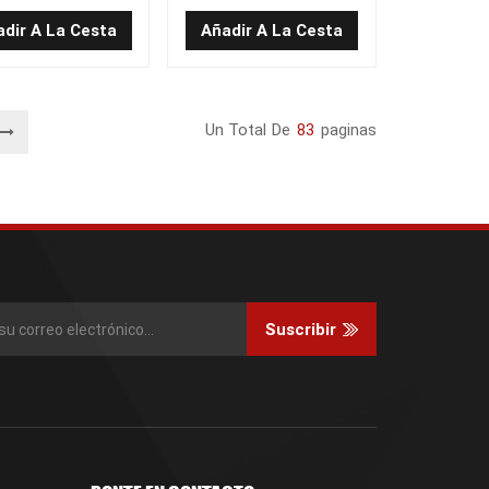
tilla elevadora de
de alta calidad SL15GL-
 calidad T400C-9
01.3.2
dir A La Cesta
Añadir A La Cesta
Un Total De
83
Paginas
Suscribir