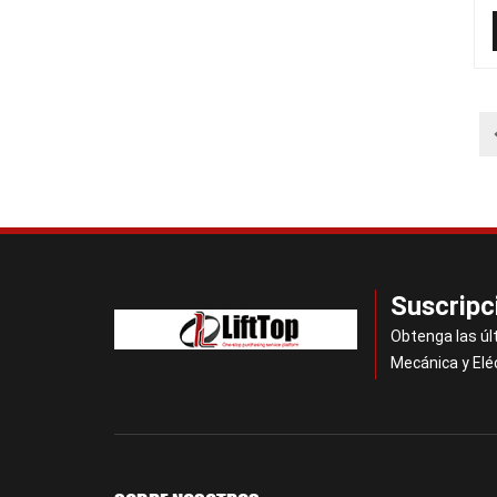
Suscripc
Obtenga las úl
Mecánica y Elé