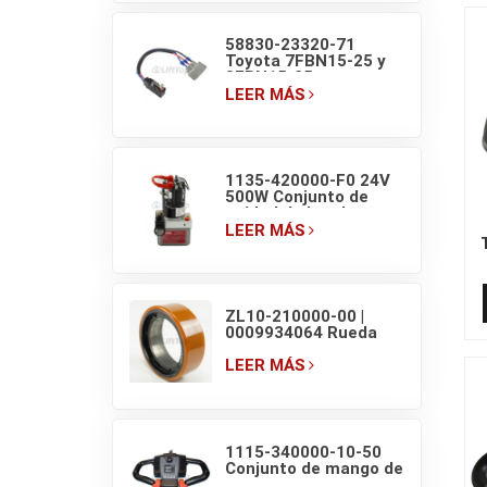
58830-23320-71
Toyota 7FBN15-25 y
8FBN15-25
Microinterruptor de
LEER MÁS
luz de freno de
carretilla elevadora
1135-420000-F0 24V
500W Conjunto de
unidad de bomba
hidráulica EP F4 para
LEER MÁS
transpaleta eléctrica
de 1.5T
ZL10-210000-00 |
0009934064 Rueda
motriz original de
transpaleta eléctrica
LEER MÁS
EP F4 210×70/83
1115-340000-10-50
Conjunto de mango de
transpaleta EP con