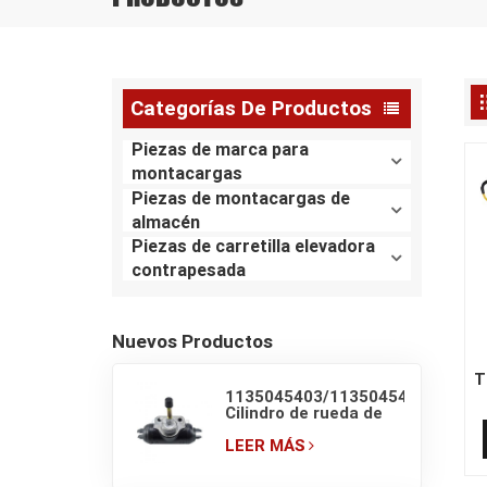
Categorías De Productos
Piezas de marca para
montacargas
Piezas de montacargas de
almacén
Piezas de carretilla elevadora
contrapesada
Nuevos Productos
T
1135045403/1135045405
Cilindro de rueda de
m
freno original de
carretilla retráctil
LEER MÁS
LINDE