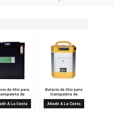
ría de litio para
Batería de litio para
ranspaleta de
transpaleta de
etilla elevadora
carretilla elevadora
 de 24 V y 35 Ah
HELI de 24 V y 28 Ah
dir A La Cesta
Añadir A La Cesta
 x 190 x 80 mm)
(222 x 88 x 340)