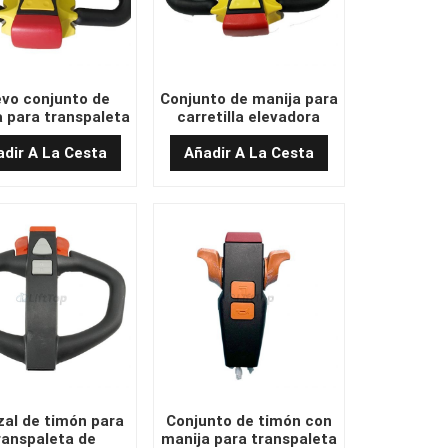
vo conjunto de
Conjunto de manija para
 para transpaleta
carretilla elevadora
A fabricado en
eléctrica REMA
China
fabricado en China
dir A La Cesta
Añadir A La Cesta
al de timón para
Conjunto de timón con
ranspaleta de
manija para transpaleta