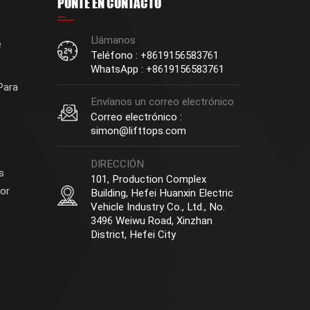
PONTE EN CONTACTO
Llámanos
e
Teléfono : +8619156583761
WhatsApp : +8619156583761
Para
Envíanos un correo electrónico
Correo electrónico :
simon@lifttops.com
DIRECCIÓN
s
101, Production Complex
or
Building, Hefei Huanxin Electric
Vehicle Industry Co., Ltd., No.
3496 Weiwu Road, Xinzhan
District, Hefei City