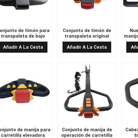
onjunto de timón para
Conjunto de timón de
Nue
transpaleta de bajo
transpaleta original
manija
precio, fabricado en
TEMO-200
REM
China TEMO-600
Añadir A La Cesta
Añadir A La Cesta
Aña
onjunto de manija para
Conjunto de manija de
Cabez
carretilla elevadora
operación de carretilla
t