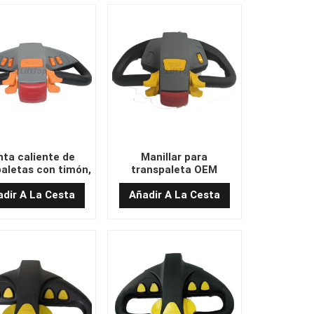
ta caliente de
Manillar para
aletas con timón,
transpaleta OEM
icadas en China
fabricado en China
TEMO-600
TEMO-200
dir A La Cesta
Añadir A La Cesta