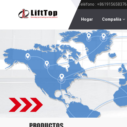
Teléfono : +861915658376
Hogar
Compañía
PRODUCTOS