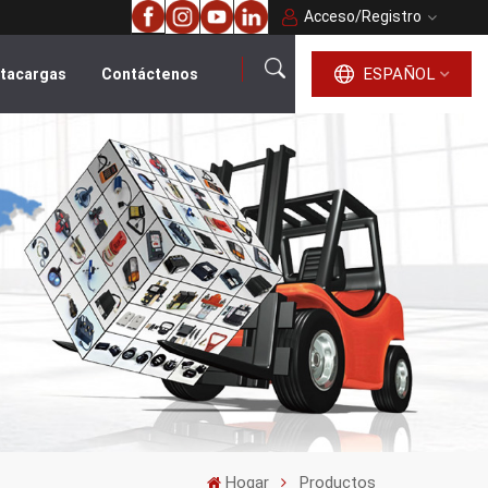
Acceso
/
Registro
ESPAÑOL
ntacargas
Contáctenos
español
English
français
русский
português
العربية
Hogar
Productos