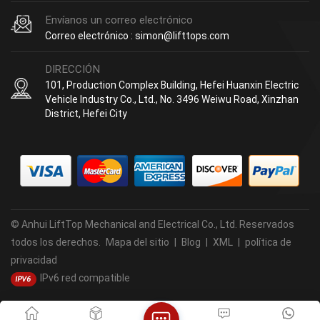
Envíanos un correo electrónico
Correo electrónico : simon@lifttops.com
DIRECCIÓN
101, Production Complex Building, Hefei Huanxin Electric
Vehicle Industry Co., Ltd., No. 3496 Weiwu Road, Xinzhan
District, Hefei City
© Anhui LiftTop Mechanical and Electrical Co., Ltd. Reservados
todos los derechos.
Mapa del sitio
|
Blog
|
XML
|
política de
privacidad
IPv6 red compatible