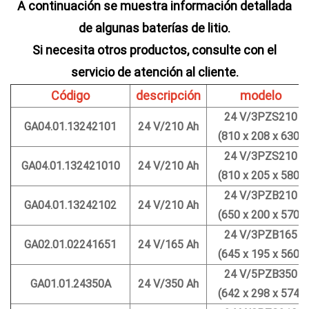
A continuación se muestra información detallada
de algunas baterías de litio.
Si necesita otros productos, consulte con el
servicio de atención al cliente.
Código
descripción
modelo
24 V/3PZS210
GA04.01.13242101
24 V/210 Ah
(810 x 208 x 630)
24 V/3PZS210
GA04.01.132421010
24 V/210 Ah
(810 x 205 x 580)
24 V/3PZB210
GA04.01.13242102
24 V/210 Ah
(650 x 200 x 570)
24 V/3PZB165
GA02.01.02241651
24 V/165 Ah
(645 x 195 x 560)
24 V/5PZB350
GA01.01.24350A
24 V/350 Ah
(642 x 298 x 574)