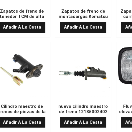
Zapatos de freno de
Zapatos de freno de
Zapat
tenedor TCM de alta
montacargas Komatsu
carr
calidad
de alta calidad
Komats
3
Añadir A La Cesta
Añadir A La Cesta
Aña
Cilindro maestro de
nuevo cilindro maestro
Fluv
frenos de piezas de la
de freno 12185002402
eleva
carretilla elevadora
para Linde Forklift 1218
alta 
utilizada para
Serie Latenew Brake
Añadir A La Cesta
Añadir A La Cesta
Aña
Mitsubishi FD15-30N
Master Cylinder