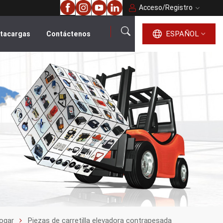
Acceso
/
Registro
ESPAÑOL
ntacargas
Contáctenos
español
English
français
русский
português
العربية
ogar
Piezas de carretilla elevadora contrapesada