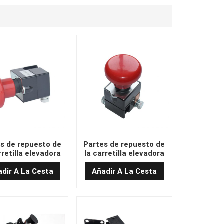
s de repuesto de
Partes de repuesto de
rretilla elevadora
la carretilla elevadora
rruptor de parada
EP ZJK-125/ED125B-1
mergencia 1115-
Interruptor de parada
dir A La Cesta
Añadir A La Cesta
510008-00
de emergencia 1220-
500001-10