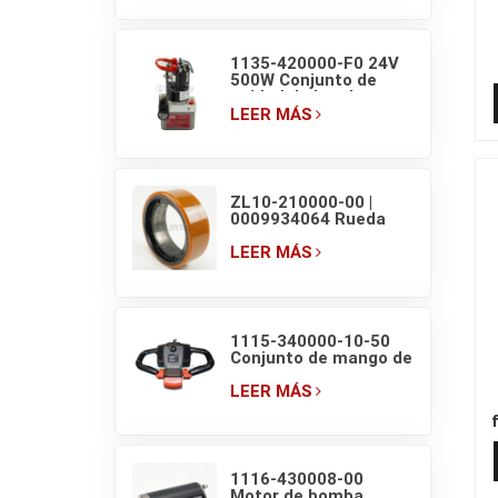
carretilla elevadora
1135-420000-F0 24V
500W Conjunto de
unidad de bomba
hidráulica EP F4 para
LEER MÁS
transpaleta eléctrica
de 1.5T
ZL10-210000-00 |
0009934064 Rueda
motriz original de
transpaleta eléctrica
LEER MÁS
EP F4 210×70/83
1115-340000-10-50
Conjunto de mango de
transpaleta EP con
interruptores de
LEER MÁS
pantalla
1116-430008-00
Motor de bomba