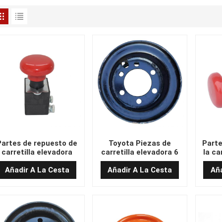
Partes de repuesto de
Toyota Piezas de
Parte
carretilla elevadora
carretilla elevadora 6
la ca
Spot de parada de
agujeros Anillo de acero
inte
emergencia AB200-
de e
Añadir A La Cesta
Añadir A La Cesta
Aña
700006-000