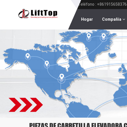
Teléfono : +861915658376
Hogar
Compañía
PIEZAS DE CARRETILLA ELEVADORA