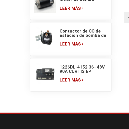
(
hidráulica de
transpaleta eléctrica
LEER MÁS
EP HELI de 48V/800W
Contactor de CC de
estación de bomba de
montacargas EP
EPT20-ET ZDJ 4801
LEER MÁS
(150A) 48V
1226BL-4152 36–48V
90A CURTIS EP
Controlador PM para
montacargas
LEER MÁS