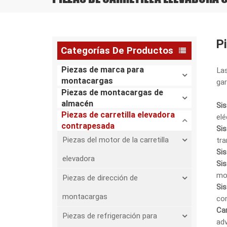
P
Categorías De Productos
Piezas de marca para
Las
montacargas
gar
Piezas de montacargas de
almacén
Si
Piezas de carretilla elevadora
elé
contrapesada
Si
Piezas del motor de la carretilla
tra
Si
elevadora
Sis
mo
Piezas de dirección de
Si
montacargas
co
Car
Piezas de refrigeración para
adv