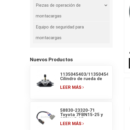
Piezas de operación de
montacargas
Equipo de seguridad para
montacargas
a
Nuevos Productos
1135045403/1135045405
Cilindro de rueda de
freno original de
carretilla retráctil
LEER MÁS
LINDE
58830-23320-71
Toyota 7FBN15-25 y
8FBN15-25
Microinterruptor de
LEER MÁS
luz de freno de