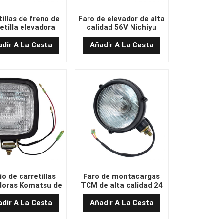
illas de freno de
Faro de elevador de alta
etilla elevadora
calidad 56V Nichiyu
u de alta calidad
EB-30-31451
dir A La Cesta
Añadir A La Cesta
io de carretillas
Faro de montacargas
doras Komatsu de
TCM de alta calidad 24
calidad de 12V de
V
12V
dir A La Cesta
Añadir A La Cesta