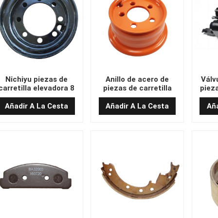
Nichiyu piezas de
Anillo de acero de
Válv
carretilla elevadora 8
piezas de carretilla
pieza
gujeros anillo de acero
elevadora Linde
elev
0009932423
Añadir A La Cesta
Añadir A La Cesta
Aña