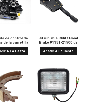
ula de control de
Bitsubishi Bitklift Hand
s de la carretilla
Brake 91351-21500 de
adora CDB7-F15L-
alta calidad 91351-
T/AZ
21500
dir A La Cesta
Añadir A La Cesta