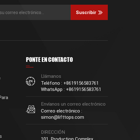
Suscribir
PONTE EN CONTACTO
Llámanos
e
Teléfono : +8619156583761
WhatsApp : +8619156583761
Para
Envíanos un correo electrónico
Correo electrónico :
simon@lifttops.com
DIRECCIÓN
s
101, Production Complex