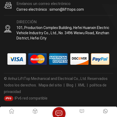
Envíanos un correo electrónico
Correo electrónico : simon@lifttops.com
DIRECCIÓN
101, Production Complex Building, Hefei Huanxin Electric
Vehicle Industry Co., Ltd., No. 3496 Weiwu Road, Xinzhan
District, Hefei City
© Anhui LiftTop Mechanical and Electrical Co., Ltd. Reservados
todos los derechos.
Mapa del sitio
|
Blog
|
XML
|
política de
privacidad
IPv6 red compatible