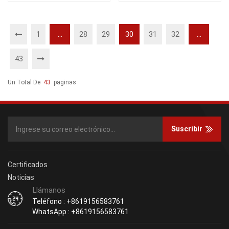
71,91446-00900,91446-
00901
1
...
28
29
30
31
32
...
43
Un Total De
43
Paginas
Suscribir
Certificados
Noticias
Llámanos
Teléfono : +8619156583761
WhatsApp : +8619156583761