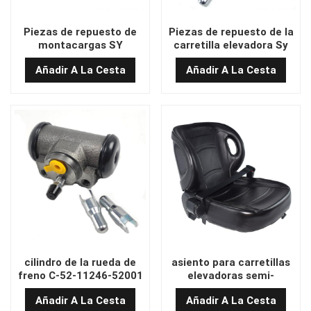
Piezas de repuesto de
Piezas de repuesto de la
montacargas SY
carretilla elevadora Sy
No.17547 Cilindro
No.17547 Brake Master
Añadir A La Cesta
Añadir A La Cesta
maestro de freno
Cylinder con SY
genuino
No.17547
cilindro de la rueda de
asiento para carretillas
freno C-52-11246-52001
elevadoras semi-
para la carretilla
entrelazadas de alta
Añadir A La Cesta
Añadir A La Cesta
elevadora Mitsubishi
calidad con cinturón de