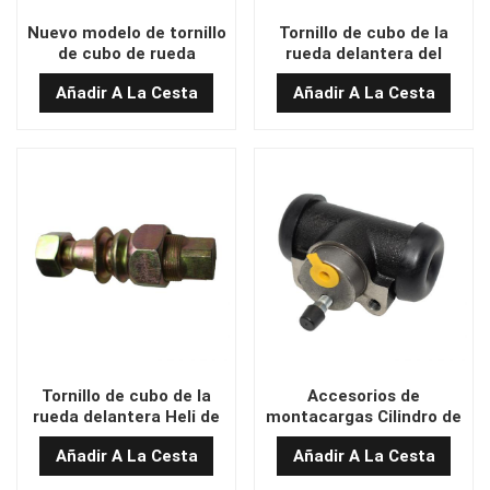
Nuevo modelo de tornillo
Tornillo de cubo de la
de cubo de rueda
rueda delantera del
delantera de Heli Forklift
nuevo modelo Heli de
Añadir A La Cesta
Añadir A La Cesta
alta calidad
Tornillo de cubo de la
Accesorios de
rueda delantera Heli de
montacargas Cilindro de
alta calidad
rueda de freno 3EB-30-
Añadir A La Cesta
Añadir A La Cesta
21310,34B-30-
14311,47410-32500-