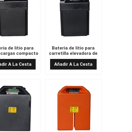
ría de litio para
Batería de litio para
cargas compacto
carretilla elevadora de
 V y 20 Ah (194 x
24 V y 20 Ah (194 x 82 x
82 x 255)
344) a buen precio.
dir A La Cesta
Añadir A La Cesta