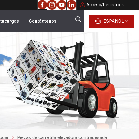
Acceso
/
Registro
ESPAÑOL
ntacargas
Contáctenos
español
English
français
русский
português
العربية
ogar
Piezas de carretilla elevadora contrapesada