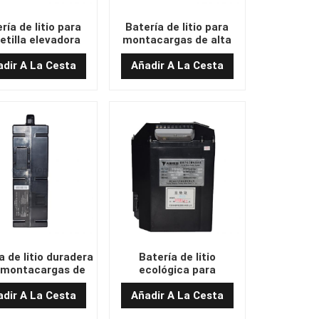
ría de litio para
Batería de litio para
etilla elevadora
montacargas de alta
gente de 24 V y 20
seguridad de 48 V y 20
(331 x 79 x 404)
Ah (280 x 75 x 378)
dir A La Cesta
Añadir A La Cesta
a de litio duradera
Batería de litio
 montacargas de
ecológica para
 V y 20 Ah (170 x
montacargas de 25,6 V
170 x 550)
y 30 Ah (210 x 115 x
dir A La Cesta
Añadir A La Cesta
280)