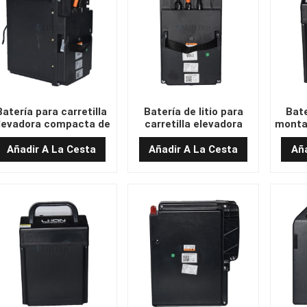
Batería para carretilla
Batería de litio para
Bate
levadora compacta de
carretilla elevadora
monta
4 V y 40 Ah (260 x 170
inteligente de 24 V y 40
de 24
x 220)
Ah (260 x 170 x 220)
Añadir A La Cesta
Añadir A La Cesta
Aña