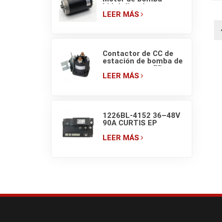
hidráulica de
transpaleta eléctrica
LEER MÁS
EP HELI de 48V/800W
Contactor de CC de
estación de bomba de
montacargas EP
EPT20-ET ZDJ 4801
LEER MÁS
(150A) 48V
1226BL-4152 36–48V
90A CURTIS EP
Controlador PM para
montacargas
LEER MÁS