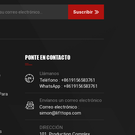
Suscribir
PONTE EN CONTACTO
Llámanos
e
Teléfono : +8619156583761
WhatsApp : +8619156583761
Para
Envíanos un correo electrónico
Correo electrónico :
simon@lifttops.com
DIRECCIÓN
s
101, Production Complex