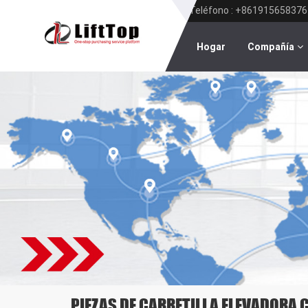
Teléfono : +861915658376
Hogar
Compañía
PIEZAS DE CARRETILLA ELEVADORA