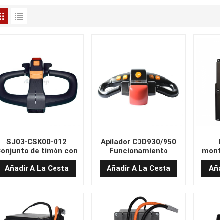
SJ03-CSK00-012
Apilador CDD930/950
onjunto de timón con
Funcionamiento
mont
mango de calidad
silencioso CONJUNTO
insta
certificada de plomo-
DE TIMÓN CON MANGO
Ah (
Añadir A La Cesta
Añadir A La Cesta
Aña
ácido