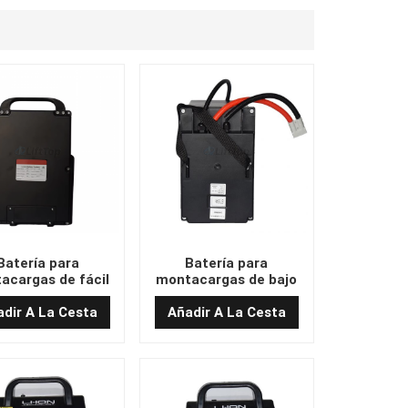
Batería para
Batería para
acargas de fácil
montacargas de bajo
lación de 48 V/20
costo de 24 V 55 Ah
273 x 105 x 420)
(260 x 170 x 220)
dir A La Cesta
Añadir A La Cesta