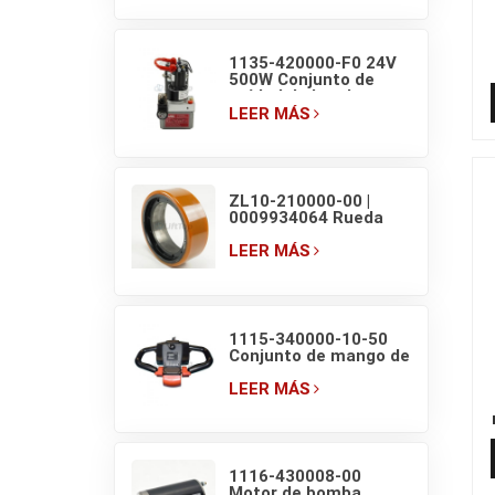
carretilla elevadora
1135-420000-F0 24V
500W Conjunto de
m
unidad de bomba
hidráulica EP F4 para
LEER MÁS
transpaleta eléctrica
de 1.5T
ZL10-210000-00 |
0009934064 Rueda
motriz original de
transpaleta eléctrica
LEER MÁS
EP F4 210×70/83
1115-340000-10-50
Conjunto de mango de
transpaleta EP con
interruptores de
LEER MÁS
pantalla
1116-430008-00
Motor de bomba