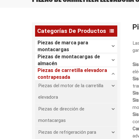
P
Categorías De Productos
Piezas de marca para
Las
montacargas
gar
Piezas de montacargas de
almacén
Si
Piezas de carretilla elevadora
elé
contrapesada
Si
Piezas del motor de la carretilla
tra
Si
elevadora
Sis
mo
Piezas de dirección de
Si
montacargas
co
Car
Piezas de refrigeración para
adv