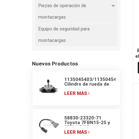
Piezas de operación de
montacargas
Equipo de seguridad para
montacargas
e
2
Nuevos Productos
1135045403/1135045405
Cilindro de rueda de
freno original de
carretilla retráctil
LEER MÁS
LINDE
58830-23320-71
Toyota 7FBN15-25 y
8FBN15-25
Microinterruptor de
LEER MÁS
luz de freno de