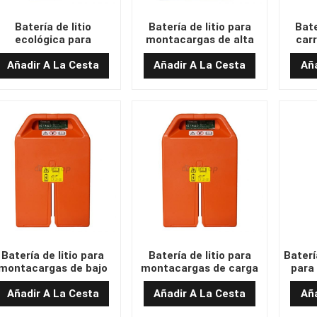
Batería de litio
Batería de litio para
Bate
ecológica para
montacargas de alta
carr
ontacargas de 24 V y
eficiencia de 24 V y 20
inteli
20 Ah (194 x 82 x 295)
Ah (292 x 238 x 78 Ah)
Ah 
Añadir A La Cesta
Añadir A La Cesta
Aña
Batería de litio para
Batería de litio para
Baterí
montacargas de bajo
montacargas de carga
para
coste de 24 V y 36 Ah
rápida de 24 V y 20 Ah
46,8
(280 x 75 x 378)
(247 x 75 x 375)
Añadir A La Cesta
Añadir A La Cesta
Aña