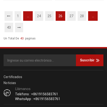
1
...
24
25
26
27
28
...
43
Un Total De
43
Paginas
Suscribir
Certificados
Noticias
Llámanos
Teléfono : +8619156583761
WhatsApp : +8619156583761