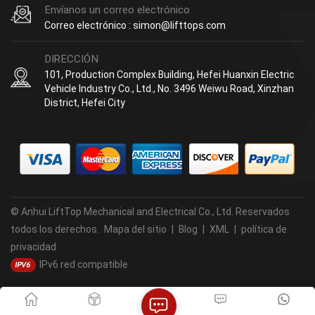
Envíanos un correo electrónico
Correo electrónico : simon@lifttops.com
DIRECCIÓN
101, Production Complex Building, Hefei Huanxin Electric
Vehicle Industry Co., Ltd., No. 3496 Weiwu Road, Xinzhan
District, Hefei City
© Anhui LiftTop Mechanical and Electrical Co., Ltd. Reservados
todos los derechos.
Mapa del sitio
|
Blog
|
XML
|
política de
privacidad
IPv6 red compatible