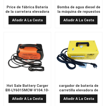
Price de fábrica Batería
Bomba de agua diesel de
de la carretera elevadora
la máquina de repuestos
cargador HXBZ-
de la carretilla elevadora
Añadir A La Cesta
Añadir A La Cesta
LY6020JBZ1
para el dachai original
498 1307010-x48
Hot Sale Battery Carger
cargador de batería de
BX-LY6015MCW-V104.10-
carretilla elevadora de
K1.1
alta calidad HXCX-
Añadir A La Cesta
Añadir A La Cesta
LY4830MMT1