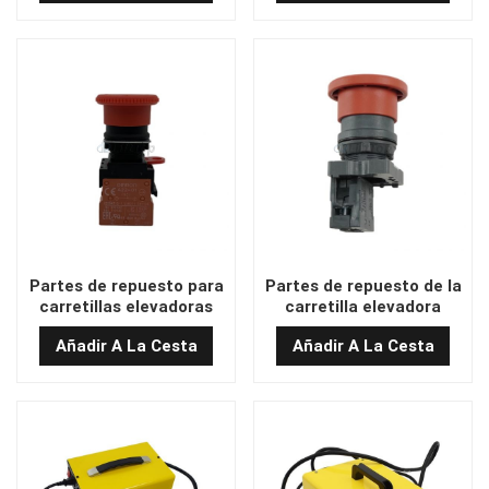
Hecho
Partes de repuesto para
Partes de repuesto de la
carretillas elevadoras
carretilla elevadora
A22-01 Switch de parada
70104000100 Switch de
Añadir A La Cesta
Añadir A La Cesta
de emergencia de
parada de emergencia de
fabricación de porcelana
OEM a China
OEM