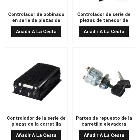
Controlador de bobinado
Controlador de serie de
en serie de piezas de
piezas de tenedor de
montacargas de 36-48 V
carretillas elevadoras 36-
Añadir A La Cesta
Añadir A La Cesta
1219-8406 (600 A)
48V 500A DQKC-015
Controlador de la serie de
Partes de repuesto de la
piezas de la carretilla
carretilla elevadora
elevadora 500A DQKC-
JK404C-1/Yuanli Switch
Añadir A La Cesta
Añadir A La Cesta
015
Key Switch