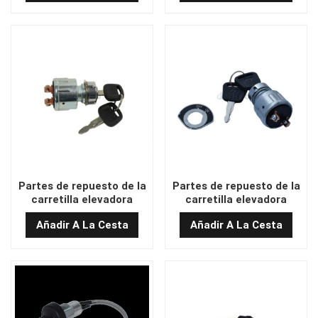
Partes de repuesto de la
Partes de repuesto de la
carretilla elevadora
carretilla elevadora
JK404C-1 Interruptor de
JK404C-1-G00/JK404A6-
Añadir A La Cesta
Añadir A La Cesta
llave de carretilla
G00 STIFT DE CLAVE
elevadora