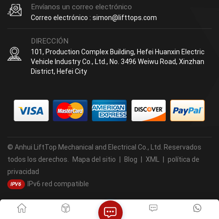
Envíanos un correo electrónico
Correo electrónico : simon@lifttops.com
DIRECCIÓN
101, Production Complex Building, Hefei Huanxin Electric
Vehicle Industry Co., Ltd., No. 3496 Weiwu Road, Xinzhan
District, Hefei City
© Anhui LiftTop Mechanical and Electrical Co., Ltd. Reservados
todos los derechos.
Mapa del sitio
|
Blog
|
XML
|
política de
privacidad
IPv6 red compatible