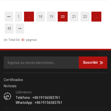
1
...
18
19
20
21
22
...
43
Un Total De
43
Paginas
Suscribir
Certificados
Noticias
Llámanos
Teléfono : +8619156583761
WhatsApp : +8619156583761