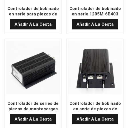
Controlador de bobinado
Controlador de bobinado
en serie para piezas de
en serie 1205M-6B403
montacargas a precio de
(400 A) para
Añadir A La Cesta
Añadir A La Cesta
fábrica 1221M-6701
montacargas al por
(550A)
mayor
Controlador de series de
Controlador de bobinado
piezas de montacargas
en serie de piezas de
de alta calidad 1205M-
montacargas de nuevo
Añadir A La Cesta
Añadir A La Cesta
5603 (500A)
modelo 1204M-5305
(325A)