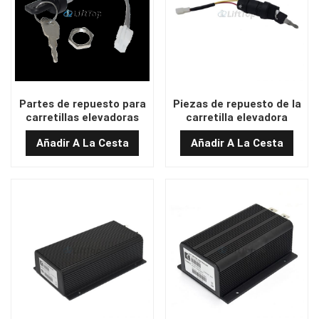
Partes de repuesto para
Piezas de repuesto de la
carretillas elevadoras
carretilla elevadora
SS-004B/JK119
JK530 Molex Switch de
Añadir A La Cesta
Añadir A La Cesta
Interruptor de llave de
teclas de montavillas
carretillas elevadoras