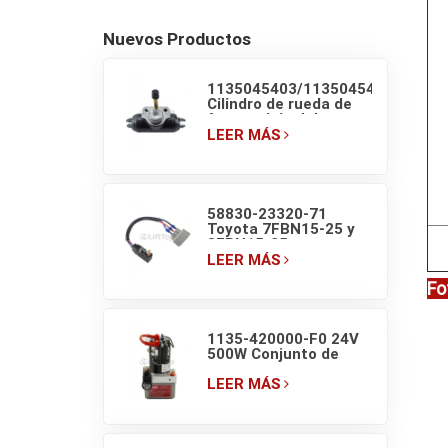
Nuevos Productos
1135045403/1135045405
Cilindro de rueda de
freno original de
carretilla retráctil
LEER MÁS
LINDE
58830-23320-71
Toyota 7FBN15-25 y
8FBN15-25
Microinterruptor de
LEER MÁS
luz de freno de
Fo
carretilla elevadora
1135-420000-F0 24V
500W Conjunto de
unidad de bomba
hidráulica EP F4 para
LEER MÁS
transpaleta eléctrica
de 1.5T