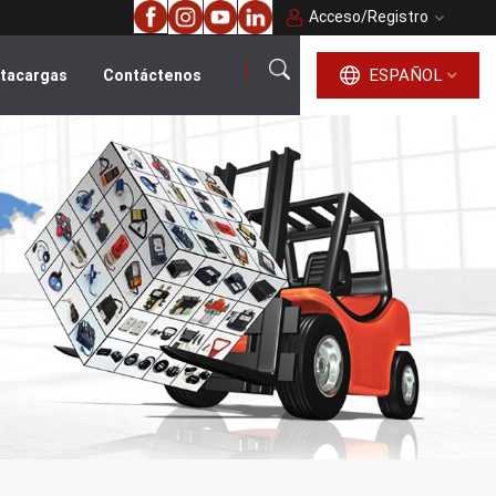
Acceso
/
Registro
ESPAÑOL
ntacargas
Contáctenos
español
English
français
русский
português
العربية