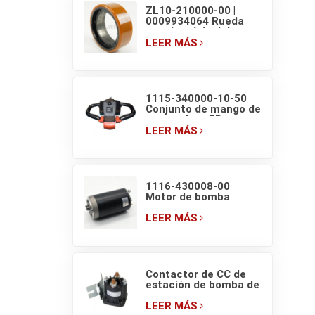
ZL10-210000-00 |
0009934064 Rueda
motriz original de
transpaleta eléctrica
LEER MÁS
EP F4 210×70/83
1115-340000-10-50
Conjunto de mango de
transpaleta EP con
interruptores de
LEER MÁS
pantalla
1116-430008-00
Motor de bomba
hidráulica de
transpaleta eléctrica
LEER MÁS
EP HELI de 48V/800W
Contactor de CC de
estación de bomba de
montacargas EP
EPT20-ET ZDJ 4801
LEER MÁS