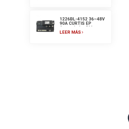
(150A) 48V
1226BL-4152 36–48V
90A CURTIS EP
Controlador PM para
montacargas
LEER MÁS