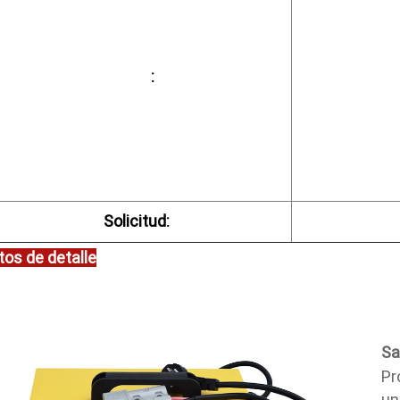
         :

Solicitud:
tos de detalle
Sa
Pr
un