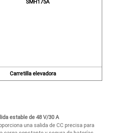
        SMH175A

Carretilla elevadora
lida estable de 48 V/30 A
oporciona una salida de CC precisa para
a carga constante y segura de baterías