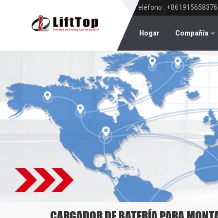
Teléfono : +861915658376
Hogar
Compañía
CARGADOR DE BATERÍA PARA MON