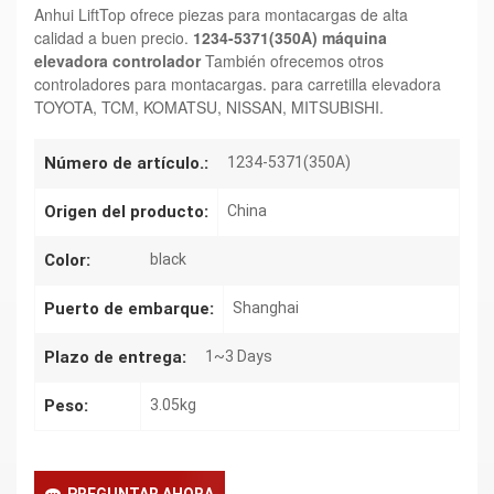
Anhui LiftTop ofrece piezas para montacargas de alta
calidad a buen precio.
1234-5371(350A)
máquina
elevadora
controlador
También ofrecemos otros
controladores para montacargas.
para carretilla elevadora
TOYOTA, TCM, KOMATSU, NISSAN, MITSUBISHI.
Número de artículo.:
1234-5371(350A)
Origen del producto:
China
Color:
black
Puerto de embarque:
Shanghai
Plazo de entrega:
1~3 Days
Peso:
3.05kg
PREGUNTAR AHORA