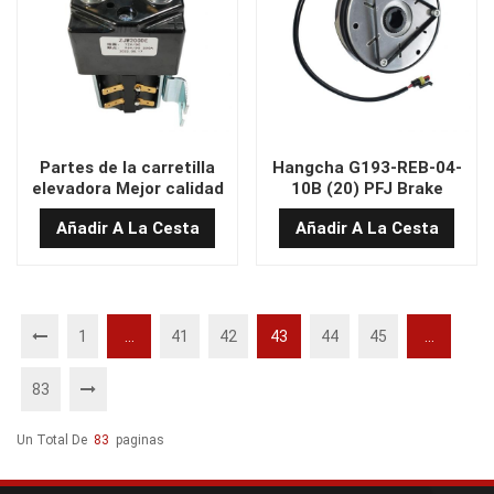
Partes de la carretilla
Hangcha G193-REB-04-
elevadora Mejor calidad
10B (20) PFJ Brake
72V 200a ZJW200DE
Añadir A La Cesta
Añadir A La Cesta
Reemplazar el contactor
de Albright DC SW180
72V
1
...
41
42
43
44
45
...
83
Un Total De
83
Paginas