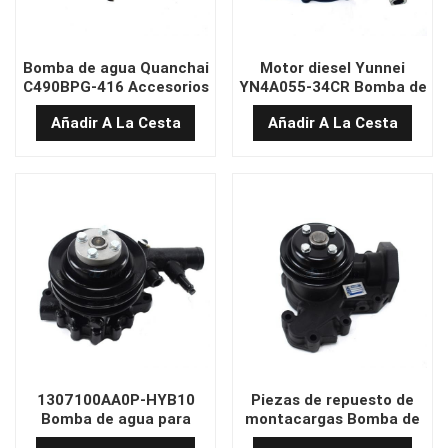
Bomba de agua Quanchai
Motor diesel Yunnei
C490BPG-416 Accesorios
YN4A055-34CR Bomba de
de piezas de carretillas
agua Assy SHA4224 para
Añadir A La Cesta
Añadir A La Cesta
elevadoras eléctricas
carretillas elevadoras
4D32RG30-42100-1
1307100AA0P-HYB10
Piezas de repuesto de
Bomba de agua para
montacargas Bomba de
carretilla elevadora Heli
agua 1307010-D1B1 para