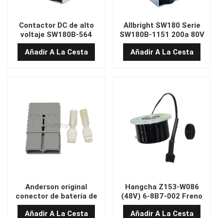
Contactor DC de alto
Allbright SW180 Serie
voltaje SW180B-564
SW180B-1151 200a 80V
CONTACTOR DE
Contactor para cambiar
Añadir A La Cesta
Añadir A La Cesta
PARTICIPA ELÉCTRICA DE
cargas inductivas
80V
capacitivas resistivas
Anderson original
Hangcha Z153-W086
conector de batería de
(48V) 6-8B7-002 Freno
montacargas SB350A
Añadir A La Cesta
Añadir A La Cesta