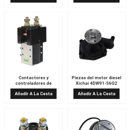
Contactores y
Piezas del motor diesel
controladores de
Xichai 4DW91-56G2
carretillas elevadoras
Bomba de agua
Añadir A La Cesta
Añadir A La Cesta
premium | Reemplazos de
1307010AB5G-0000 para
Albright de alto
la carretilla elevadora
rendimiento para Heli,
Hangcha y más