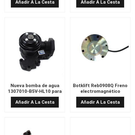
Añadir A La Cesta
Añadir A La Cesta
de 5 toneladas. Pieza
el motor diesel Xichai
original.
CA6110/125G2
Nueva bomba de agua
Botklift Reb0908Q Freno
1307010-B5V-HL10 para
electromagnético
la carretilla elevadora
Añadir A La Cesta
Añadir A La Cesta
CPCD20-30 con motor
Xichai