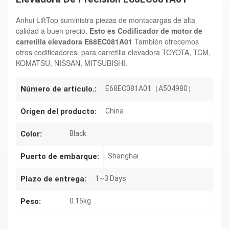
Anhui LiftTop suministra piezas de montacargas de alta
calidad a buen precio.
Esto es
Codificador de motor de
carretilla elevadora E68EC081A01
También ofrecemos
otros codificadores.
para carretilla elevadora TOYOTA, TCM,
KOMATSU, NISSAN, MITSUBISHI.
Número de artículo.:
E68EC081A01（A504980）
Origen del producto:
China
Color:
Black
Puerto de embarque:
Shanghai
Plazo de entrega:
1~3 Days
Peso:
0.15kg