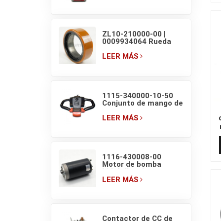
transpaleta eléctrica
de 1.5T
ZL10-210000-00 |
0009934064 Rueda
motriz original de
transpaleta eléctrica
LEER MÁS
EP F4 210×70/83
1115-340000-10-50
Conjunto de mango de
transpaleta EP con
interruptores de
LEER MÁS
pantalla
1116-430008-00
Motor de bomba
hidráulica de
transpaleta eléctrica
LEER MÁS
EP HELI de 48V/800W
Contactor de CC de