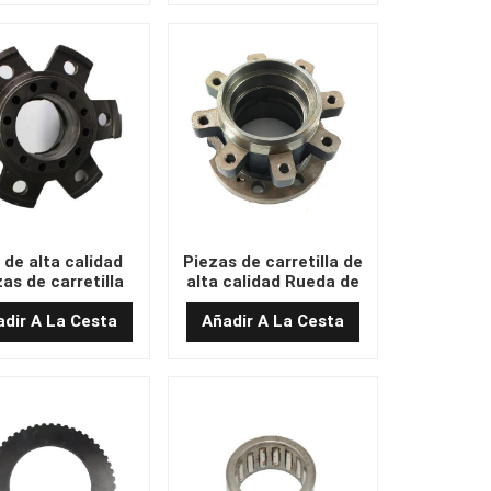
 de alta calidad
Piezas de carretilla de
as de carretilla
alta calidad Rueda de
 Wheel Hub 24453-
transmisión de piezas
02031
CPD15-GD2 QT450-10
dir A La Cesta
Añadir A La Cesta