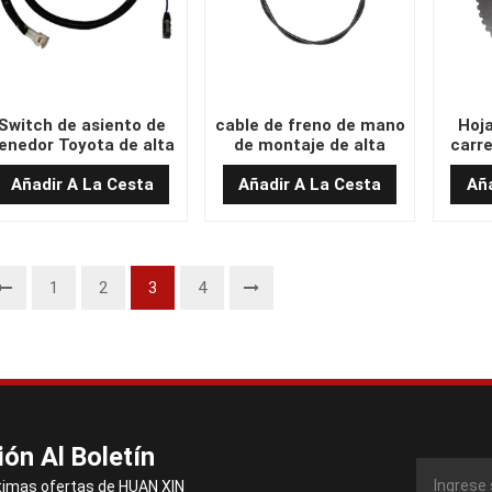
Switch de asiento de
cable de freno de mano
Hoja
enedor Toyota de alta
de montaje de alta
carre
alidad 53760-26700-71
calidad Q72B6-10541
de al
Añadir A La Cesta
Añadir A La Cesta
Aña
1
2
3
4
ión Al Boletín
timas ofertas de HUAN XIN