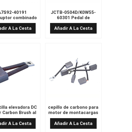
A7S92-40191
JCTB-0504D/K0W55-
ruptor combinado
60301 Pedal de
 de alta calidad
helicóptero económico
dir A La Cesta
Añadir A La Cesta
tilla elevadora DC
cepillo de carbono para
 Carbon Brush al
motor de montacargas
por mayor
de alta calidad
dir A La Cesta
Añadir A La Cesta