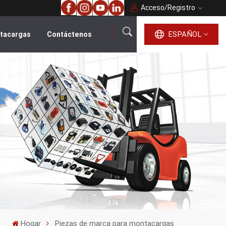
Acceso
/
Registro
ESPAÑOL
ntacargas
Contáctenos
español
English
français
русский
português
العربية
Hogar
Piezas de marca para montacargas