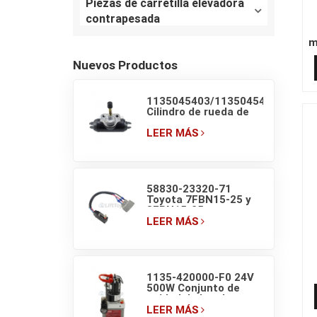
Piezas de carretilla elevadora
contrapesada
m
Nuevos Productos
1135045403/1135045405
Cilindro de rueda de
freno original de
carretilla retráctil
LEER MÁS
LINDE
58830-23320-71
Toyota 7FBN15-25 y
8FBN15-25
Microinterruptor de
LEER MÁS
luz de freno de
carretilla elevadora
1135-420000-F0 24V
500W Conjunto de
unidad de bomba
hidráulica EP F4 para
LEER MÁS