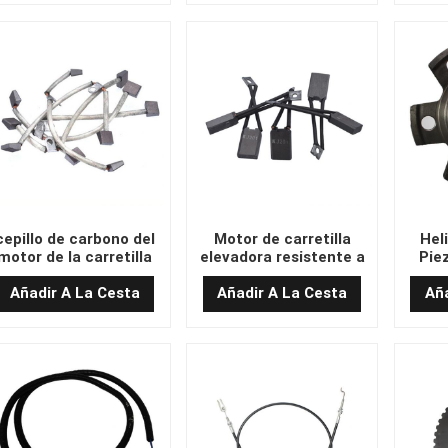
cepillo de carbono del
Motor de carretilla
Heli
motor de la carretilla
elevadora resistente a
Piez
elevadora original
alta temperatura
Drive
Cepillo de carbono XQD-
Añadir A La Cesta
Añadir A La Cesta
Aña
0.55/0.75