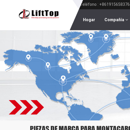
Teléfono : +861915658376
Hogar
Compañía
PIEZAS DE MARCA PARA MONTACAR