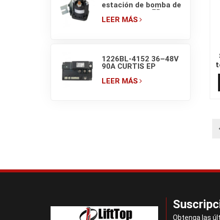
estación de bomba de
montacargas EP
EPT20-ET ZDJ 4801
LEER MÁS
(150A) 48V
1226BL-4152 36–48V
t
90A CURTIS EP
c
Controlador PM para
montacargas
LEER MÁS
Suscripc
Obtenga las úl