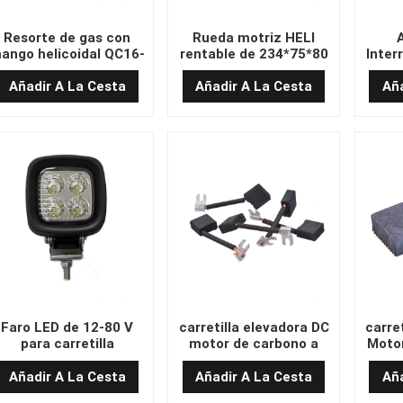
Resorte de gas con
Rueda motriz HELI
ango helicoidal QC16-
rentable de 234*75*80
Inter
62-205/700N
HELI
Añadir A La Cesta
Añadir A La Cesta
Aña
Faro LED de 12-80 V
carretilla elevadora DC
carre
para carretilla
motor de carbono a
Motor
elevadora HELI HX-
granel
12WF50
Añadir A La Cesta
Añadir A La Cesta
Aña