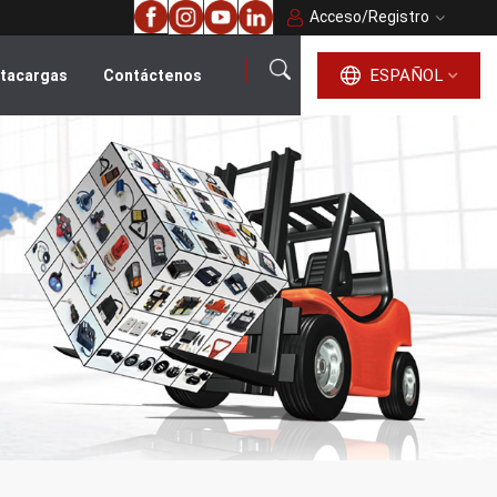
Acceso
/
Registro
ESPAÑOL
ntacargas
Contáctenos
español
English
français
русский
português
العربية