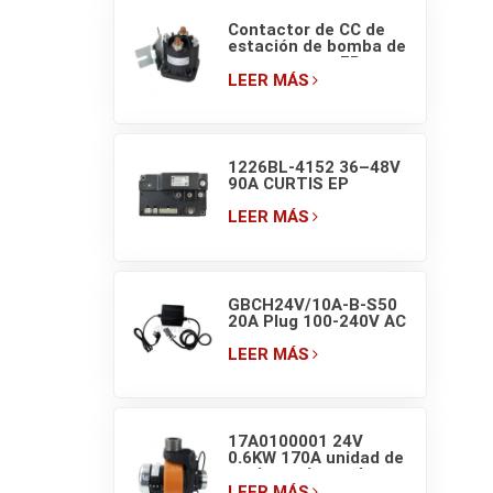
Contactor de CC de
estación de bomba de
montacargas EP
EPT20-ET ZDJ 4801
LEER MÁS
(150A) 48V
1226BL-4152 36–48V
90A CURTIS EP
Controlador PM para
montacargas
LEER MÁS
GBCH24V/10A-B-S50
20A Plug 100-240V AC
Cargador de batería
de litio para
LEER MÁS
montacargas
17A0100001 24V
0.6KW 170A unidad de
accionamiento de
transpaleta eléctrica
LEER MÁS