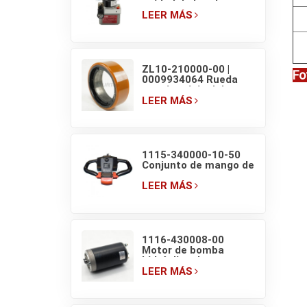
unidad de bomba
hidráulica EP F4 para
LEER MÁS
transpaleta eléctrica
de 1.5T
ZL10-210000-00 |
Fo
0009934064 Rueda
motriz original de
transpaleta eléctrica
LEER MÁS
EP F4 210×70/83
1115-340000-10-50
Conjunto de mango de
transpaleta EP con
interruptores de
LEER MÁS
pantalla
1116-430008-00
Motor de bomba
hidráulica de
transpaleta eléctrica
LEER MÁS
EP HELI de 48V/800W