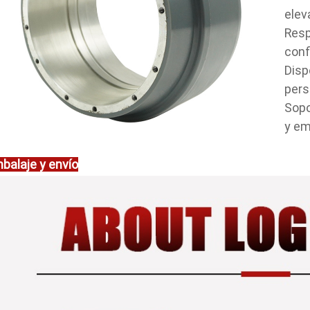
elev
Resp
conf
Disp
pers
Sopo
y em
balaje y envío