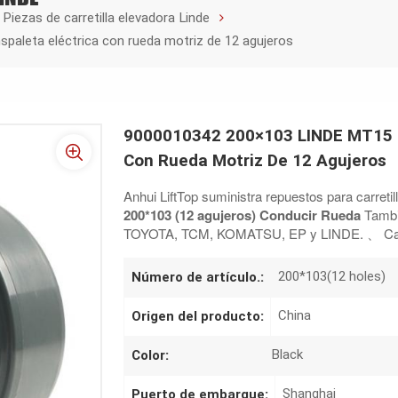
Piezas de carretilla elevadora Linde
leta eléctrica con rueda motriz de 12 agujeros
9000010342 200×103 LINDE MT15 N
Con Rueda Motriz De 12 Agujeros
Anhui LiftTop suministra repuestos para carretil
200*103 (12 agujeros)
Conducir
Rueda
Tambi
TOYOTA, TCM, KOMATSU, EP y LINDE.
、
Ca
200*103(12 holes)
Número de artículo.:
China
Origen del producto:
Black
Color:
Shanghai
Puerto de embarque: